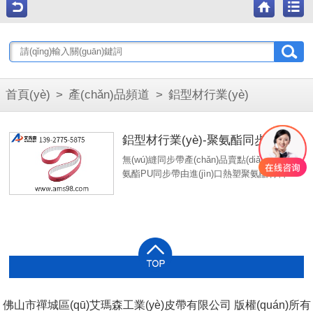
江西嘉潤(rùn)良工業(yè)皮帶生產(chǎn)廠家
全球廠家直銷——專業(yè)定制
首頁(yè)
>
產(chǎn)品頻道
>
鋁型材行業(yè)
鋁型材行業(yè)-聚氨酯同步帶
無(wú)縫同步帶產(chǎn)品賣點(diǎn)：聚
氨酯PU同步帶由進(jìn)口熱塑聚氨酯材料
制成，具有較強(qiáng)的耐高溫、抗磨損
能力，進(jìn)口鋼絲芯保證其在傳動(dòng)
中仍然保持良好的運(yùn)動(dòng)能力，
生產(chǎn)公差小。生產(chǎn)過(guò)程
中在齒面和/或齒背加綠布，以保證在特殊
應(yīng)用中的運(yùn)行特殊性不變，還
可在皮帶背面加厚一層聚氨酯以防止腐蝕
或高負(fù)載。
佛山市禪城區(qū)艾瑪森工業(yè)皮帶有限公司 版權(quán)所有